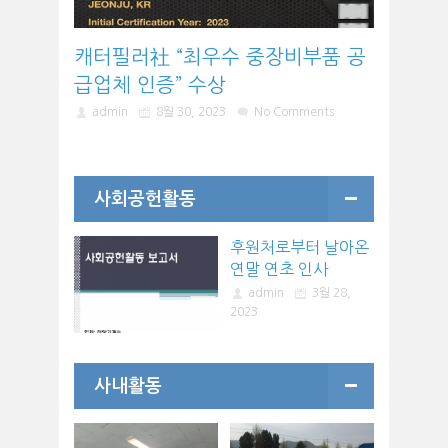
캐터필러社 “최우수 중장비부품 공
급업체 인증” 수상
admin
8월 30, 2023
No Comments
사회공헌활동
후원처로부터 날아온
연말 연초 인사
admin
3월 28,
2023
사내활동