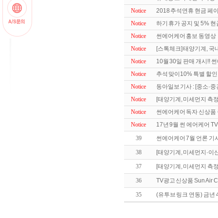
Notice
2018 추석연휴 현금 페
Notice
하기 휴가 공지 및 5% 
Notice
썬에어케어 홍보 동영상
Notice
[스톡체크] 태양기계, 국내
Notice
10월 30일 판매 개시!! 
Notice
추석 맞이10% 특별 할
Notice
동아일보 기사 : [중소·중
Notice
[태양기계, 미세먼지 측정
Notice
썬에어케어 독자 신상품 중
Notice
17년 9월 썬 에어케어 TV광
39
썬에어케어 7월 언론 기사
38
[태양기계, 미세먼지·이산화
37
[태양기계, 미세먼지 측정기 
36
TV광고 신상품 Sun Air C
35
(유투브 링크 연동) 금년 4