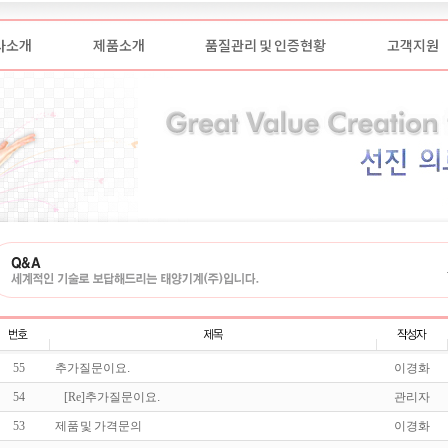
사소개
제품소개
품질관리 및 인증현황
고객지원
55
추가질문이요.
이경화
54
[Re]
추가질문이요.
관리자
53
제품 및 가격문의
이경화