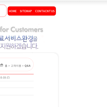
HOME
SITEMAP
CONTACNT US
홈
고객지원
Q&A
10-10-15